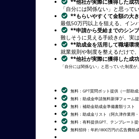
**他社が実際に獲得した成功
「自分には関係ない」と思って
**もらいやすくて金額の大き
最低50万円以上を狙える、イン
**申請から受給までのシンプ
難しそうに見える手続きが、実
**助成金を活用して職場環境
就業規則や制度を整えるだけで
**
他社が実際に獲得した成
「自分には関係ない」と思っていた制度が
無料：GPT質問ボット提供（一部助成
無料：助成金申請無料新弾フォーム提
無料：補助金助成金準備書類リスト
無料：助成金リスト（阿久津作業用・
無料：有料提供GPT、テンプレート
無料招待：年約1800万円の広告費助