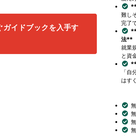
*
難し
完了
ぐガイドブックを入手す
法**
就業
と資
*
「自
はす